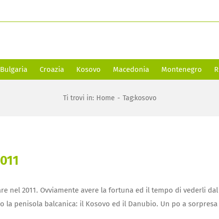
Bulgaria
Croazia
Kosovo
Macedonia
Montenegro
R
Ti trovi in
:
Home
-
Tag:
kosovo
2011
tare nel 2011. Ovviamente avere la fortuna ed il tempo di vederli da
 la penisola balcanica: il Kosovo ed il Danubio. Un po a sorpresa