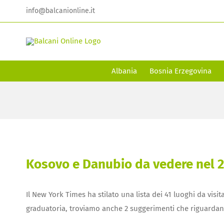
Skip
info@balcanionline.it
to
content
Albania
Bosnia Erzegovina
Kosovo e Danubio da vedere nel 
Il New York Times ha stilato una lista dei 41 luoghi da visi
graduatoria, troviamo anche 2 suggerimenti che riguardano