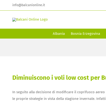
Skip
info@balcanionline.it
to
content
Albania
Bosnia Erzegovina
Diminuiscono i voli low cost per 
In seguito alla decisione di modificare il coprifuoco aer
le proprie strategie in vista della stagione invernale. Infat