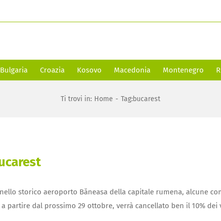
Bulgaria
Croazia
Kosovo
Macedonia
Montenegro
R
Ti trovi in
:
Home
-
Tag:
bucarest
Bucarest
eo nello storico aeroporto Băneasa della capitale rumena, alcune 
ti a partire dal prossimo 29 ottobre, verrà cancellato ben il 10% dei