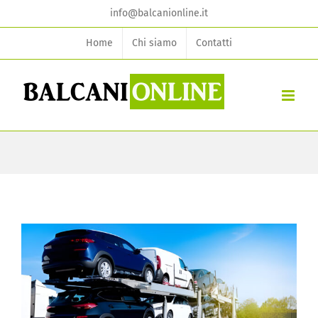
Skip
info@balcanionline.it
to
Home
Chi siamo
Contatti
content
View
Larger
Image