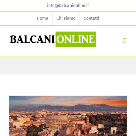
Skip
info@balcanionline.it
to
Home
Chi siamo
Contatti
content
View
Larger
Image