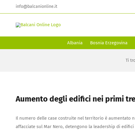
Skip
info@balcanionline.it
to
content
Albania
Bosnia Erzegovina
Ti tr
Aumento degli edifici nei primi tr
Il numero delle case costruite nel territorio è aumentato n
affacciate sul Mar Nero, detengono la leadership di edifici 