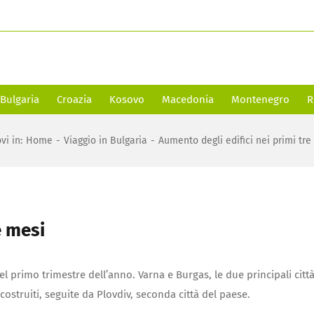
Bulgaria
Croazia
Kosovo
Macedonia
Montenegro
R
ovi in
:
Home
-
Viaggio in Bulgaria
-
Aumento degli edifici nei primi tre
e mesi
el primo trimestre dell’anno. Varna e Burgas, le due principali citt
costruiti, seguite da Plovdiv, seconda città del paese.