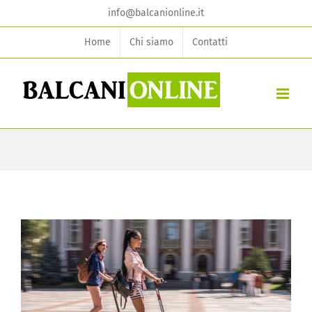
Skip
info@balcanionline.it
to
Home
Chi siamo
Contatti
content
View
Larger
Image