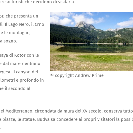
 ai turisti che decidono di visitarla.
tor, che presenta un
. Il Lago Nero, il Crno
o e le montagne,
da sogno.
Baya di Kotor con le
e dal mare rientrano
egesi. Il canyon del
© copyright Andrew Prime
hilometri e profondo in
he il secondo al
 del Mediterraneo, circondata da mura del XV secolo, conserva tutto 
le piazze, le statue, Budva sa concedere ai propri visitatori la possib
.