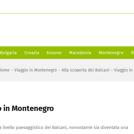
Bulgaria
Croazia
Kosovo
Macedonia
Montenegro
R
Home
-
Viaggio in Montenegro
-
Alla scoperta dei Balcani – Viaggio i
io in Montenegro
a livello paesaggistico dei Balcani, nonostante sia diventata una