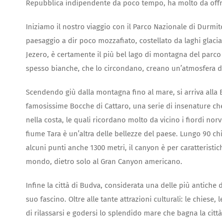
Repubblica indipendente da poco tempo, ha molto da offrire
Iniziamo il nostro viaggio con il Parco Nazionale di Durmi
paesaggio a dir poco mozzafiato, costellato da laghi glaciali
Jezero, è certamente il più bel lago di montagna del parc
spesso bianche, che lo circondano, creano un’atmosfera 
Scendendo giù dalla montagna fino al mare, si arriva alla 
famosissime Bocche di Cattaro, una serie di insenature ch
nella costa, le quali ricordano molto da vicino i fiordi norv
fiume Tara è un’altra delle bellezze del paese. Lungo 90 c
alcuni punti anche 1300 metri, il canyon è per caratteristic
mondo, dietro solo al Gran Canyon americano.
Infine la città di Budva, considerata una delle più antiche
suo fascino. Oltre alle tante attrazioni culturali: le chiese, 
di rilassarsi e godersi lo splendido mare che bagna la città