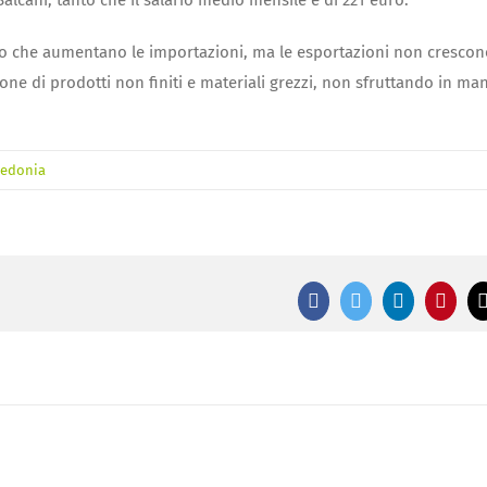
alcani, tanto che il salario medio mensile è di 221 euro.
ato che aumentano le importazioni, ma le esportazioni non crescon
e di prodotti non finiti e materiali grezzi, non sfruttando in man
cedonia
Facebook
Twitter
LinkedIn
Pinte