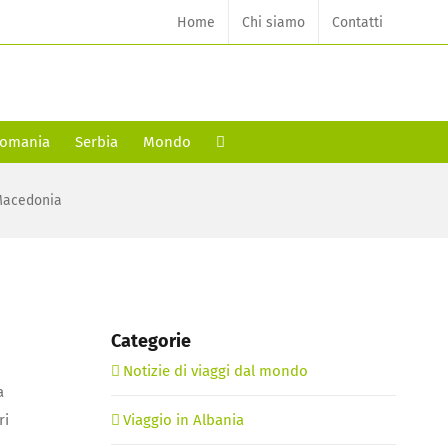
Home
Chi siamo
Contatti
omania
Serbia
Mondo
 Macedonia
Categorie
Notizie di viaggi dal mondo
a
ri
Viaggio in Albania