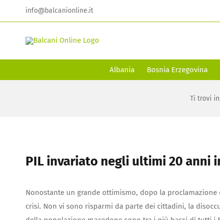
Skip
info@balcanionline.it
to
content
Albania
Bosnia Erzegovina
Ti trovi in
PIL invariato negli ultimi 20 anni
Nonostante un grande ottimismo, dopo la proclamazione di
crisi. Non vi sono risparmi da parte dei cittadini, la disocc