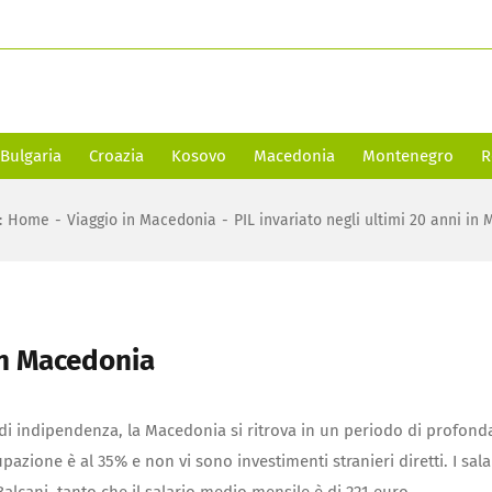
Bulgaria
Croazia
Kosovo
Macedonia
Montenegro
R
:
Home
-
Viaggio in Macedonia
-
PIL invariato negli ultimi 20 anni in
 in Macedonia
 indipendenza, la Macedonia si ritrova in un periodo di profond
upazione è al 35% e non vi sono investimenti stranieri diretti. I sala