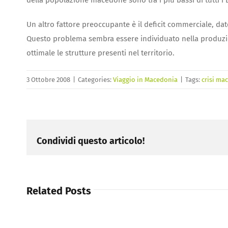
della popolazione macedone sono tra i più bassi di tutti i B
Un altro fattore preoccupante è il deficit commerciale, d
Questo problema sembra essere individuato nella produzion
ottimale le strutture presenti nel territorio.
3 Ottobre 2008
|
Categories:
Viaggio in Macedonia
|
Tags:
crisi ma
Condividi questo articolo!
Related Posts